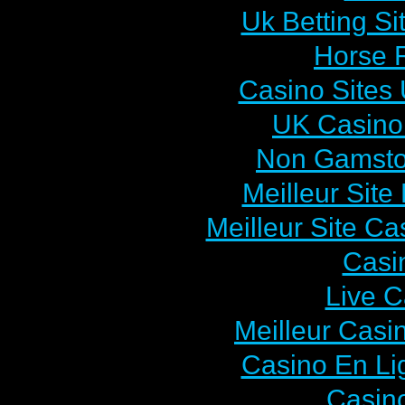
Uk Betting S
Horse R
Casino Sites
UK Casino
Non Gamsto
Meilleur Sit
Meilleur Site C
Casi
Live C
Meilleur Casi
Casino En L
Casin