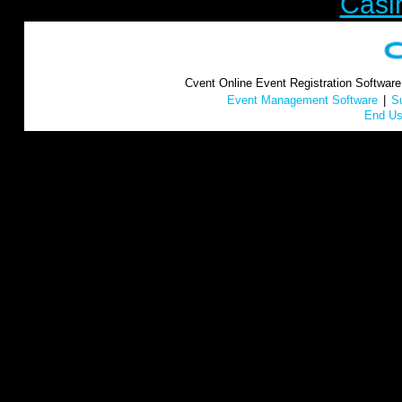
Casi
Cvent Online Event Registration Software
Event Management Software
|
S
End Us